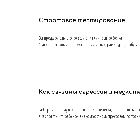
Стартовое тестирование
Вы предварительно определите тип личности ребенка.
А также познакомитесь с кураторами и спикерами курса, с обу
Как связаны агрессия и медли
Разберем, почему важно не торопить ребенка, не прерывать его 
+ как понять, что ребенок в некомфортном/стрессовом состоян