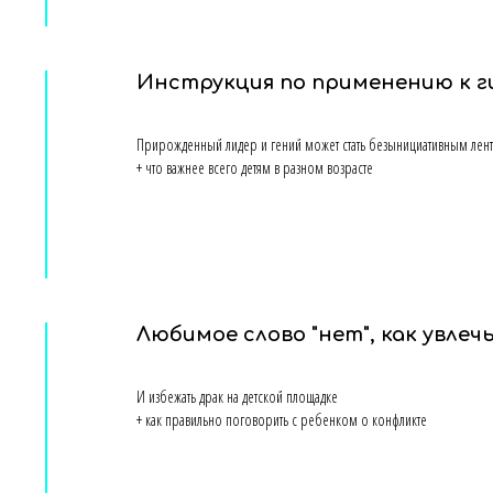
Инструкция по применению к г
Прирожденный лидер и гений может стать безынициативным лентяе
+ что важнее всего детям в разном возрасте
Любимое слово "нет", как увлеч
И избежать драк на детской площадке
+ как правильно поговорить с ребенком о конфликте