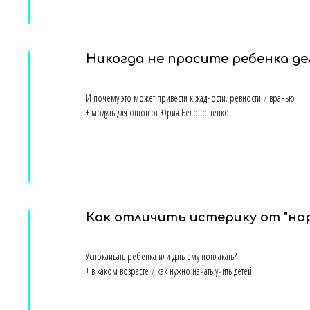
Никогда не просите ребенка д
И почему это может привести к жадности, ревности и вранью
+ модуль для отцов от Юрия Белонощенко
Как отличить истерику от "но
Успокаивать ребенка или дать ему поплакать?
+ в каком возрасте и как нужно начать учить детей