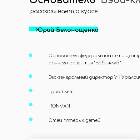
Основатель "
Бэби-к
рассказывает о курсе
Юрий Белонощенко
Основатель федеральной сети цент
раннего развития "Бэби-клуб"
Экс-генеральный директор УК Уралси
Триатлет
IRONMAN
Отец пятерых детей