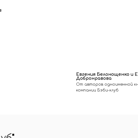
в
Евгения Белонощенко и 
Добронравова
От авторов одноименной кн
компании Бэби-клуб