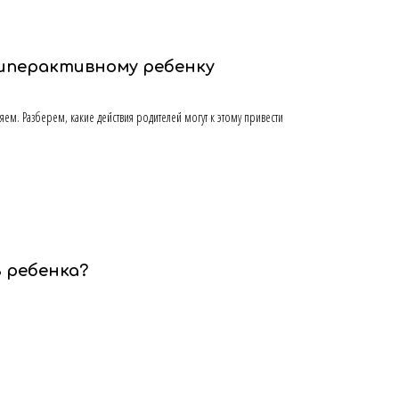
иперактивному ребенку
м. Разберем, какие действия родителей могут к этому привести
ь ребенка?