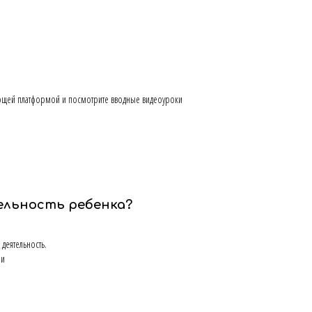
чающей платформой и посмотрите вводные видеоуроки
тельность ребенка?
деятельность.
ии