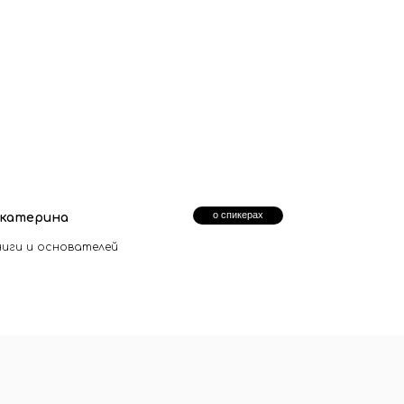
о спикерах
Екатерина
иги и основателей