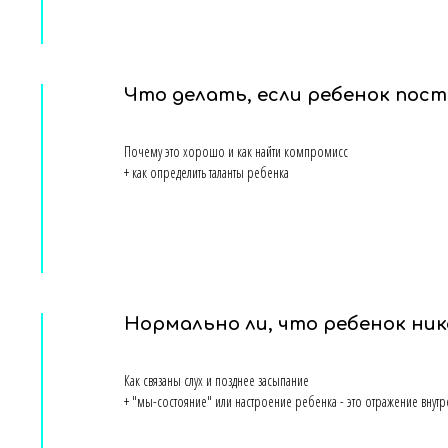
Что делать, если ребенок пос
Почему это хорошо и как найти компромисс
+ как определить таланты ребенка
Нормально ли, что ребенок ник
Как связаны слух и позднее засыпание
+ "мы-состояние" или настроение ребенка - это отражение внут