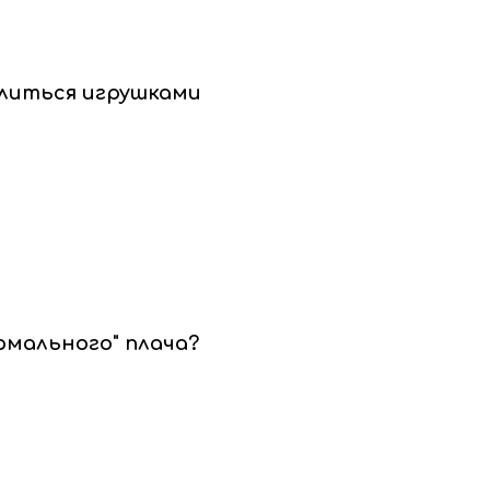
елиться игрушками
рмального" плача?