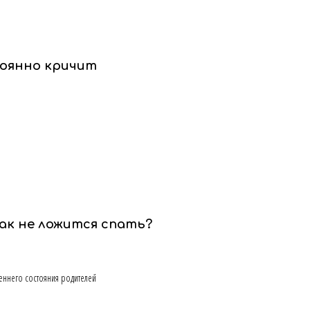
тоянно кричит
ак не ложится спать?
реннего состояния родителей